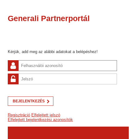
Generali Partnerportál
BEJELENTKEZÉS
Regisztráció
Elfelejtett jelszó
Elfelejtett bejelentkezési azonosítók