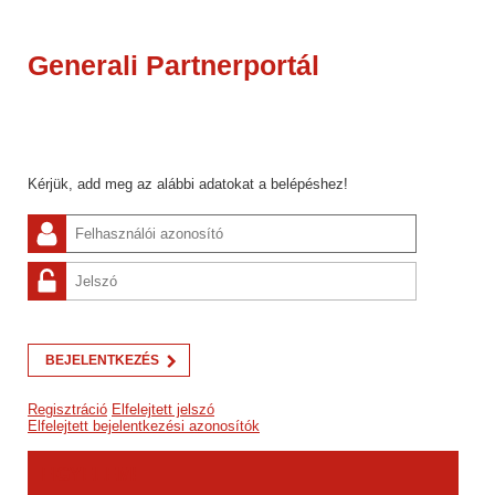
Generali Partnerportál
BEJELENTKEZÉS
Regisztráció
Elfelejtett jelszó
Elfelejtett bejelentkezési azonosítók